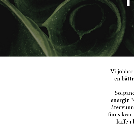
Vi jobbar
en bätt
Solpane
energin 
återvunn
finns kvar
kaffe 