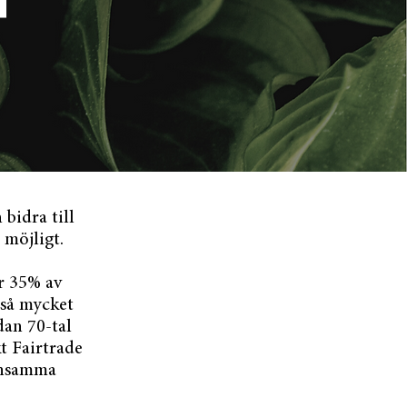
T
bidra till
 möjligt.
r 35% av
 så mycket
dan 70-tal
t Fairtrade
konsamma