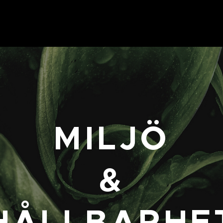
DNA
BEACHHOUSE
MEDLEMSKAP
PASSCHEMA
PERS
MILJÖ
&