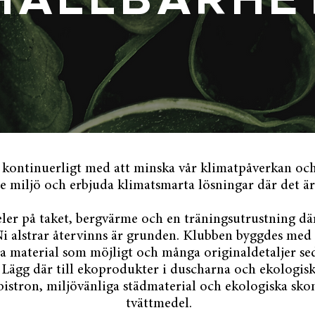
HÅLLBARHE
 kontinuerligt med att minska vår klimatpåverkan och 
re miljö och erbjuda klimatsmarta lösningar där det är
ler på taket, bergvärme och en träningsutrustning dä
Ni alstrar återvinns är grunden. Klubben byggdes med
a material som möjligt och många originaldetaljer se
. Lägg där till ekoprodukter i duscharna och ekologisk
i bistron, miljövänliga städmaterial och ekologiska s
tvättmedel.