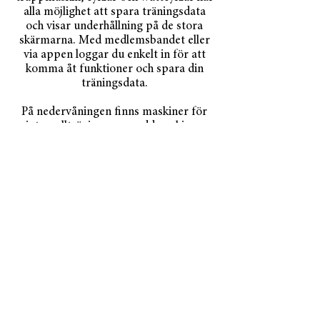
alla möjlighet att spara träningsdata
och visar underhållning på de stora
skärmarna. Med medlemsbandet eller
via appen loggar du enkelt in för att
komma åt funktioner och spara din
träningsdata.
På nedervåningen finns maskiner för
intervallträning som roddmaskiner,
Assault Bikes, Skillmills och
stakmaskiner.
LOUNGEN
OMKLÄDNINGSRUM
WHITE ROOM
BLACK ROOM
KONDITION
STYRKETRÄNING